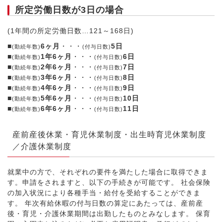
所定労働日数が3日の場合
(1年間の所定労働日数…121～168日)
■
6ヶ月
・・・
5日
(勤続年数)
(付与日数)
■
1年6ヶ月
・・・
6日
(勤続年数)
(付与日数)
■
2年6ヶ月
・・・
7日
(勤続年数)
(付与日数)
■
3年6ヶ月
・・・
8日
(勤続年数)
(付与日数)
■
4年6ヶ月
・・・
9日
(勤続年数)
(付与日数)
■
5年6ヶ月
・・・
10日
(勤続年数)
(付与日数)
■
6年6ヶ月
・・・
11日
(勤続年数)
(付与日数)
産前産後休業・育児休業制度・出生時育児休業制度
／介護休業制度
就業中の方で、それぞれの要件を満たした場合に取得できま
す。申請をされますと、以下の手続きが可能です。 社会保険
の加入状況により各種手当・給付を受給することができま
す。 年次有給休暇の付与日数の算定にあたっては、産前産
後・育児・介護休業期間は出勤したものとみなします。 保育