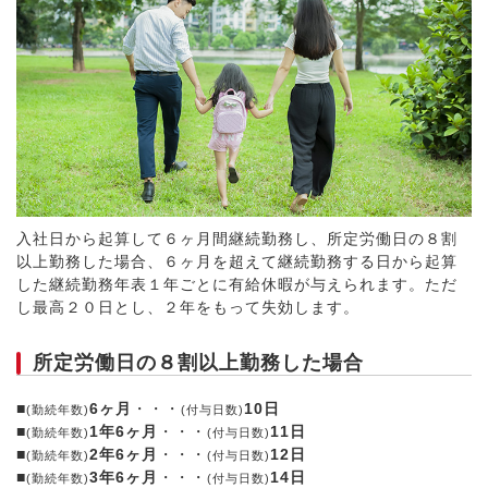
入社日から起算して６ヶ月間継続勤務し、所定労働日の８割
以上勤務した場合、６ヶ月を超えて継続勤務する日から起算
した継続勤務年表１年ごとに有給休暇が与えられます。ただ
し最高２０日とし、２年をもって失効します。
所定労働日の８割以上勤務した場合
■
6ヶ月
・・・
10日
(勤続年数)
(付与日数)
■
1年6ヶ月
・・・
11日
(勤続年数)
(付与日数)
■
2年6ヶ月
・・・
12日
(勤続年数)
(付与日数)
■
3年6ヶ月
・・・
14日
(勤続年数)
(付与日数)