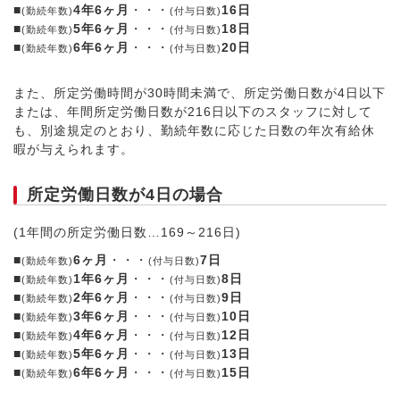
■
4年6ヶ月
・・・
16日
(勤続年数)
(付与日数)
■
5年6ヶ月
・・・
18日
(勤続年数)
(付与日数)
■
6年6ヶ月
・・・
20日
(勤続年数)
(付与日数)
また、所定労働時間が30時間未満で、所定労働日数が4日以下
または、年間所定労働日数が216日以下のスタッフに対して
も、別途規定のとおり、勤続年数に応じた日数の年次有給休
暇が与えられます。
所定労働日数が4日の場合
(1年間の所定労働日数…169～216日)
■
6ヶ月
・・・
7日
(勤続年数)
(付与日数)
■
1年6ヶ月
・・・
8日
(勤続年数)
(付与日数)
■
2年6ヶ月
・・・
9日
(勤続年数)
(付与日数)
■
3年6ヶ月
・・・
10日
(勤続年数)
(付与日数)
■
4年6ヶ月
・・・
12日
(勤続年数)
(付与日数)
■
5年6ヶ月
・・・
13日
(勤続年数)
(付与日数)
■
6年6ヶ月
・・・
15日
(勤続年数)
(付与日数)